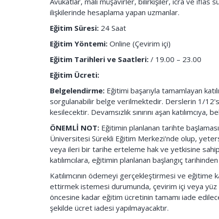
Avukatlar, mali müşavirler, bilirkişiler, icra ve ifla
ilişkilerinde hesaplama yapan uzmanlar.
Eğitim Süresi:
24 Saat
Eğitim Yöntemi:
Online (Çevirim içi)
Eğitim Tarihleri ve Saatleri:
/ 19.00 – 23.00
Eğitim Ücreti:
Belgelendirme:
Eğitimi başarıyla tamamlayan katılı
sorgulanabilir belge verilmektedir. Derslerin 1/12'
kesilecektir. Devamsızlık sınırını aşan katılımcıya,
ÖNEMLİ NOT:
Eğitimin planlanan tarihte başlaması i
Üniversitesi Sürekli Eğitim Merkezi'nde olup, yete
veya ileri bir tarihe erteleme hak ve yetkisine sahi
katılımcılara, eğitimin planlanan başlangıç tarihinden
Katılımcının ödemeyi gerçekleştirmesi ve eğitime k
ettirmek istemesi durumunda, çevirim içi veya yüz 
öncesine kadar eğitim ücretinin tamamı iade edilecek
şekilde ücret iadesi yapılmayacaktır.