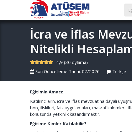
İcra ve İflas Mev
Nitelikli Hesaplam
4,9 (30 oylama)
Son Güncelleme Tarihi: 07/2026
Türkçe
Eğitimin Amacı:
Katılımcıların, icra ve iflas mevzuatına dayalı uyuşm
borç ilişkileri, faiz uygulamaları, masraf kalemleri,
konusunda yetkinlik kazandırmaktır.
Eğitime Kimler Katılabilir?