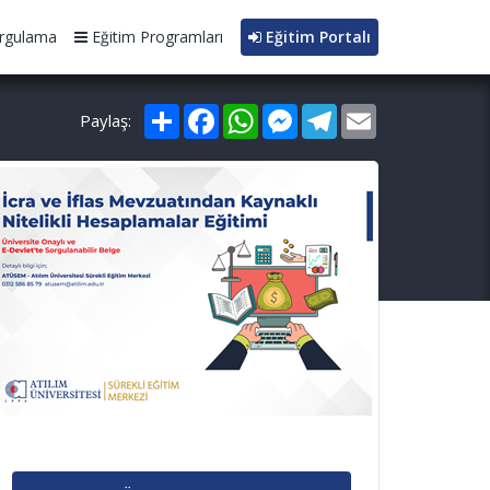
rgulama
Eğitim Programları
Eğitim Portalı
Paylaş
Facebook
WhatsApp
Messenger
Telegram
Email
Paylaş: