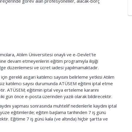
s süreçlerinde görev alan profesyoneller, alacak-borç
mcılara, Atılım Üniversitesi onaylı ve e-Devlet'te
sine devam etmeyenlerin eğitim programıyla ilişiği
 belge düzenlemesi ve ücret iadesi yapılmamaktadır.
çin gerekli asgari katılımcı sayısını belirleme yetkisi Atılım
rsiz katılımcı sayısı durumunda ATÜSEM eğitimi iptal etme
ptir. ATÜSEM; eğitimin iptal veya erteleme kararını
 iki gün önce e-posta üzerinden yazılı olarak bildirecektir.
aydını yapması sonrasında muhtelif nedenlerle kaydını iptal
yüze eğitimlerde; eğitim başlama tarihinden 7 iş günü
tir. Eğitime 7 iş günü kala (ve altında) hiçbir şartta ve