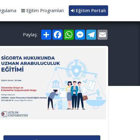
rgulama
Eğitim Programları
Eğitim Portalı
Paylaş
Facebook
WhatsApp
Messenger
Telegram
Email
Paylaş: