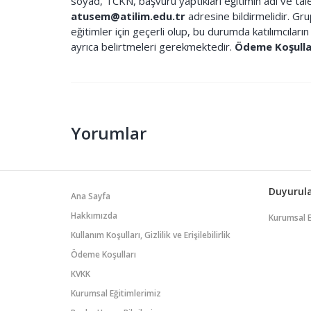
soyad, TCKN, başvuru yaptıkları eğitimin adı ve tale
atusem@atilim.edu.tr
adresine bildirmelidir. Grup
eğitimler için geçerli olup, bu durumda katılımcıların 
ayrıca belirtmeleri gerekmektedir.
Ödeme Koşullar
Yorumlar
Duyurul
Ana Sayfa
Hakkımızda
Kurumsal 
Kullanım Koşulları, Gizlilik ve Erişilebilirlik
Ödeme Koşulları
KVKK
Kurumsal Eğitimlerimiz