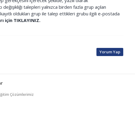
p gerekçesini içerecek şekilde, yazılı olarak
 değişikliği talepleri yalnızca birden fazla grup açılan
kayıtlı oldukları grup ile talep ettikleri grubu ilgili e-postada
ı için TIKLAYINIZ.
Yorum Yap
ar
Eğitim Çözümlerimiz