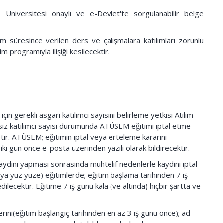
ım Üniversitesi onaylı ve e-Devlet'te sorgulanabilir belge
tim süresince verilen ders ve çalışmalara katılımları zorunlu
 programıyla ilişiği kesilecektir.
çin gerekli asgari katılımcı sayısını belirleme yetkisi Atılım
rsiz katılımcı sayısı durumunda ATÜSEM eğitimi iptal etme
ptir. ATÜSEM; eğitimin iptal veya erteleme kararını
 iki gün önce e-posta üzerinden yazılı olarak bildirecektir.
aydını yapması sonrasında muhtelif nedenlerle kaydını iptal
ya yüz yüze) eğitimlerde; eğitim başlama tarihinden 7 iş
lecektir. Eğitime 7 iş günü kala (ve altında) hiçbir şartta ve
lerini(eğitim başlangıç tarihinden en az 3 iş günü önce); ad-