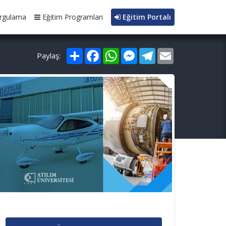
rgulama
Eğitim Programları
Eğitim Portalı
Paylaş
Facebook
WhatsApp
Messenger
Telegram
Email
Paylaş: