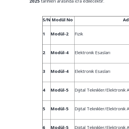
2025
tarihleri arasında icra edilecektir.
S/N
Modül No
Ad
1
Modül-2
Fizik
2
Modül-4
Elektronik Esasları
3
Modül-4
Elektronik Esasları
4
Modül-5
Dijital Teknikler/Elektronik 
5
Modül-5
Dijital Teknikler/Elektronik 
6
Modül-5
Dijital Teknikler/Elektronik 