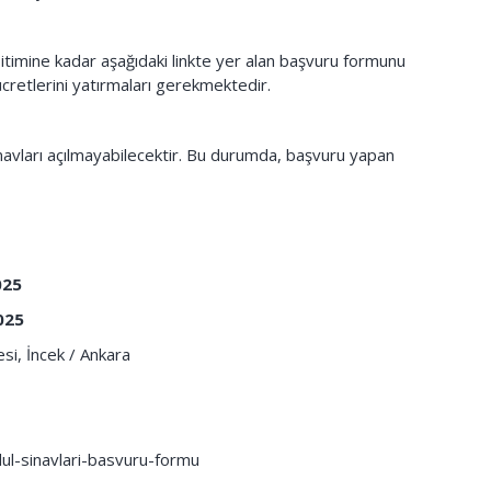
timine kadar aşağıdaki linkte yer alan başvuru formunu
cretlerini yatırmaları gerekmektedir.
Sınavları açılmayabilecektir. Bu durumda, başvuru yapan
025
2025
esi, İncek / Ankara
ul-sinavlari-basvuru-formu