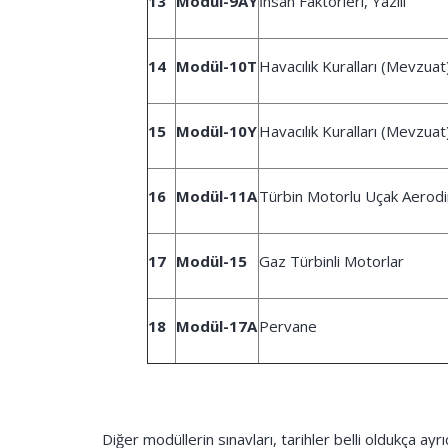
13
Modül-9AY
İnsan Faktörleri, Yazılı
14
Modül-10T
Havacılık Kuralları (Mevzuat
15
Modül-10Y
Havacılık Kuralları (Mevzuat) 
16
Modül-11A
Türbin Motorlu Uçak Aerodin
17
Modül-15
Gaz Türbinli Motorlar
18
Modül-17A
Pervane
Diğer modüllerin sınavları, tarihler belli oldukça ayr