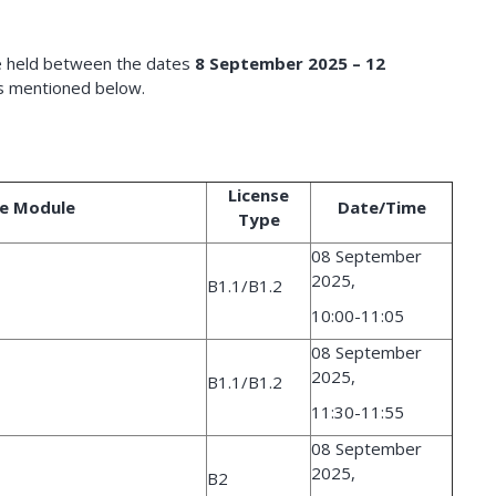
be held between the dates
8 September 2025 – 12
es mentioned below.
License
e Module
Date/Time
Type
08 September
2025,
B1.1/B1.2
10:00-11:05
08 September
2025,
B1.1/B1.2
11:30-11:55
08 September
2025,
B2