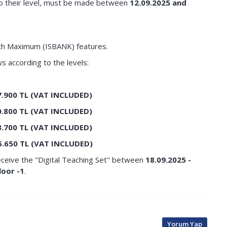
to their level, must be made between
12.09.2025 and
with Maximum (ISBANK) features.
ws according to the levels:
7.900
TL (
VAT INCLUDED
)
0.800
TL (
VAT INCLUDED
)
3.700
TL (
VAT INCLUDED
)
5.650
TL
(
VAT INCLUDED
)
ceive the "Digital Teaching Set" between
18.09.2025 -
loor -1
.
Yorum Yap