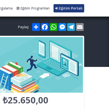
rgulama
Eğitim Programları
Eğitim Portalı
Paylaş
Facebook
WhatsApp
Messenger
Telegram
Email
Paylaş:
₺25.650,00